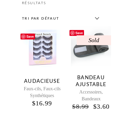
RÉSULTATS
TRI PAR DÉFAUT
Save
Save
Sold
BANDEAU
AUDACIEUSE
AJUSTABLE
,
Faux-cils
Faux-cils
,
Accessoires
Synthétiques
Bandeaux
$
16.99
$
8.99
$
3.60