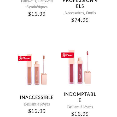
PROFESSIONN
,
Faux-cils
Faux-cils
ELS
Synthétiques
$
16.99
,
Accessoires
Outils
$
74.99
Save
Save
INDOMPTABL
INACCESSIBLE
E
Brillant à lèvres
Brillant à lèvres
$
16.99
$
16.99