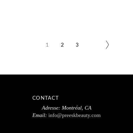
1
2
3
CONTACT
Adresse: Montréal, CA
Email:
info@preeskbeauty.com