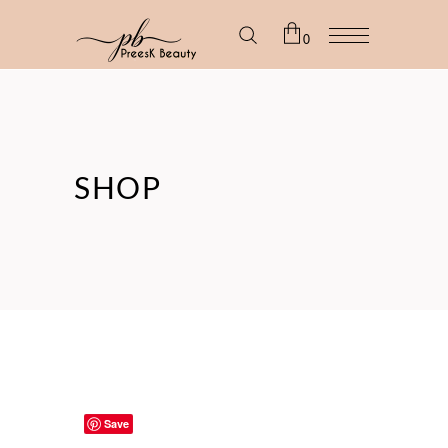
0
No products in the cart.
SHOP
Save