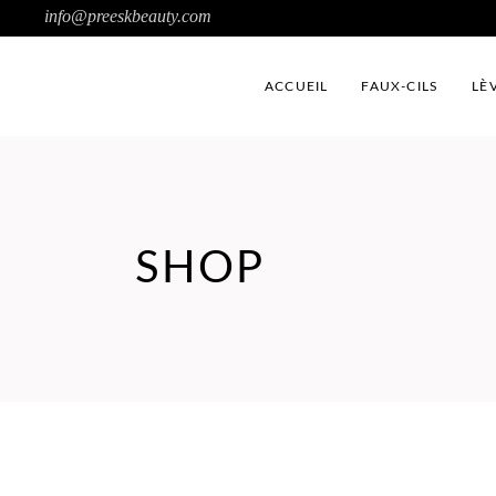
info@preeskbeauty.com
ACCUEIL
FAUX-CILS
LÈ
SHOP