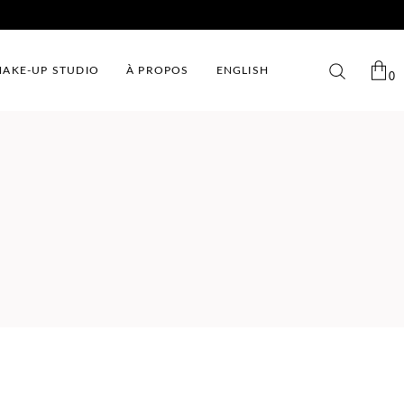
AKE-UP STUDIO
À PROPOS
ENGLISH
0
No products in the cart.