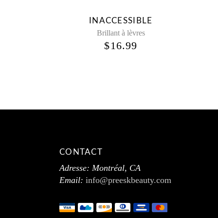
INACCESSIBLE
Brillant à lèvres
$
16.99
CONTACT
Adresse: Montréal, CA
Email:
info@preeskbeauty.com